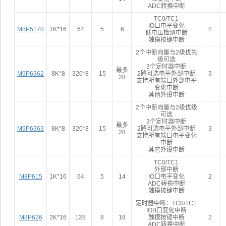
ADC转换中断
TC0/TC1
IO口电平变化
M8P5170
1K*16
64
5
6
2
低电压检测中断
触摸按键中断
2个中断向量与2级优先
级可选
3个定时器中断
最多
M9P6362
8K*8
320*8
15
2路可选电平外部中断
3
28
支持所有端口外部电平
变化中断
其他外设中断
2个中断向量与2级优级
可选
3个定时器中断
最多
M9P6363
8K*8
320*8
15
2路可选电平外部中断
3
28
支持所有端口电平变化
中断
其它外设中断
TC0/TC1
外部中断
M8P615
1K*16
64
5
14
IO口电平变化
2
ADC转换中断
触摸按键中断
定时器中断：TC0/TC1
IOB口变化中断
M8P626
2K*16
128
8
18
触摸按键中断
2
ADC转换中断