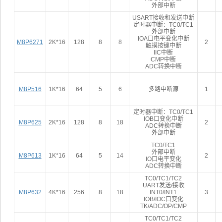
外部中断
USART接收和发送中断
定时器中断：TC0/TC1
外部中断
IOA口电平变化中断
M8P6271
2K*16
128
8
8
2
触摸按键中断
IIC中断
CMP中断
ADC转换中断
M8P516
1K*16
64
5
6
多路中断源
1
定时器中断：TC0/TC1
IOB口变化中断
M8P625
2K*16
128
8
18
2
ADC转换中断
外部中断
TC0/TC1
外部中断
M8P613
1K*16
64
5
14
2
IO口电平变化
ADC转换中断
TC0/TC1/TC2
UART发送/接收
M8P632
4K*16
256
8
18
INT0/INT1
3
IOB/IOC口变化
TK/ADC/OP/CMP
TC0/TC1/TC2