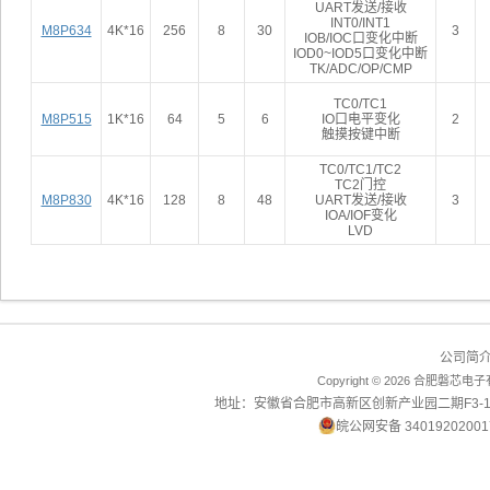
UART发送/接收
INT0/INT1
M8P634
4K*16
256
8
30
3
IOB/IOC口变化中断
IOD0~IOD5口变化中断
TK/ADC/OP/CMP
TC0/TC1
M8P515
1K*16
64
5
6
IO口电平变化
2
触摸按键中断
TC0/TC1/TC2
TC2门控
M8P830
4K*16
128
8
48
UART发送/接收
3
IOA/IOF变化
LVD
公司简
Copyright ©
2026 合肥磐芯电子有
地址：安徽省合肥市高新区创新产业园二期F3-1001-10
皖公网安备 34019202001